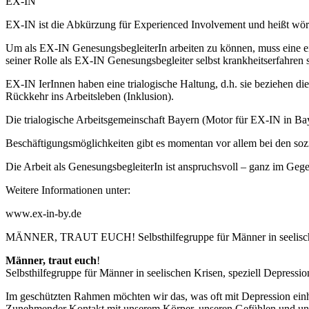
EX-IN
EX-IN ist die Abkürzung für Experienced Involvement und heißt wört
Um als EX-IN GenesungsbegleiterIn arbeiten zu können, muss eine e
seiner Rolle als EX-IN Genesungsbegleiter selbst krankheitserfahren 
EX-IN IerInnen haben eine trialogische Haltung, d.h. sie beziehen die
Rückkehr ins Arbeitsleben (Inklusion).
Die trialogische Arbeitsgemeinschaft Bayern (Motor für EX-IN in Ba
Beschäftigungsmöglichkeiten gibt es momentan vor allem bei den so
Die Arbeit als GenesungsbegleiterIn ist anspruchsvoll – ganz im Ge
Weitere Informationen unter:
www.ex-in-by.de
MÄNNER, TRAUT EUCH! Selbsthilfegruppe für Männer in seelischen
Männer, traut euch
!
Selbsthilfegruppe für Männer in seelischen Krisen, speziell Depressi
Im geschützten Rahmen möchten wir das, was oft mit Depression ein
Zunehmender Kontakt mit unserem Körper, unseren Gefühlen und unse