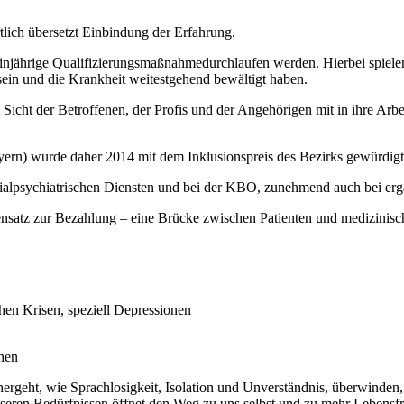
lich übersetzt Einbindung der Erfahrung.
injährige Qualifizierungsmaßnahmedurchlaufen werden. Hierbei spiel
sein und die Krankheit weitestgehend bewältigt haben.
 Sicht der Betroffenen, der Profis und der Angehörigen mit in ihre Arbe
yern) wurde daher 2014 mit dem Inklusionspreis des Bezirks gewürdigt
zialpsychiatrischen Diensten und bei der KBO, zunehmend auch bei e
gensatz zur Bezahlung – eine Brücke zwischen Patienten und medizinis
 Krisen, speziell Depressionen
onen
hergeht, wie Sprachlosigkeit, Isolation und Unverständnis, überwind
ren Bedürfnissen öffnet den Weg zu uns selbst und zu mehr Lebensfr