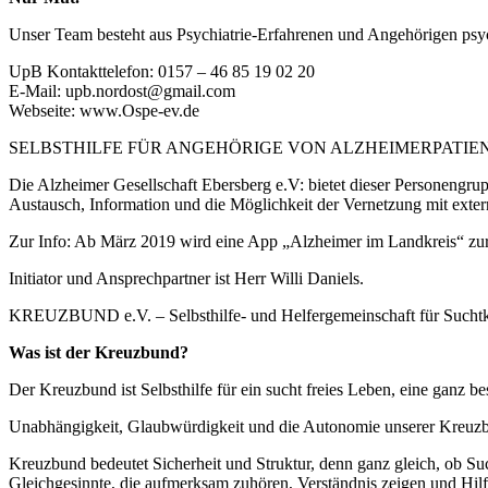
Unser Team besteht aus Psychiatrie-Erfahrenen und Angehörigen ps
UpB Kontakttelefon: 0157 – 46 85 19 02 20
E-Mail: upb.nordost@gmail.com
Webseite: www.Ospe-ev.de
SELBSTHILFE FÜR ANGEHÖRIGE VON ALZHEIMERPATIE
Die Alzheimer Gesellschaft Ebersberg e.V: bietet dieser Personengru
Austausch, Information und die Möglichkeit der Vernetzung mit exte
Zur Info: Ab März 2019 wird eine App „Alzheimer im Landkreis“ zu
Initiator und Ansprechpartner ist Herr Willi Daniels.
KREUZBUND e.V. – Selbsthilfe- und Helfergemeinschaft für Sucht
Was ist der Kreuzbund?
Der Kreuzbund ist Selbsthilfe für ein sucht freies Leben, eine ganz 
Unabhängigkeit, Glaubwürdigkeit und die Autonomie unserer Kreuzbu
Kreuzbund bedeutet Sicherheit und Struktur, denn ganz gleich, ob Su
Gleichgesinnte, die aufmerksam zuhören, Verständnis zeigen und Hilfe 