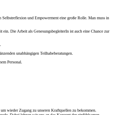
en Selbstreflexion und Empowerment eine große Rolle. Man muss in
it ein. Die Arbeit als GenesungsbegleiterIn ist auch eine Chance zur
.
rgänzenden unabhängigen Teilhabeberatungen.
chem Personal.
en, um wieder Zugang zu unseren Kraftquellen zu bekommen.
eude. Dabei lehnen wir uns an das Konzept der einfühlsamen,