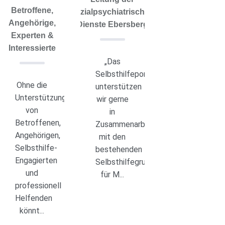
Betroffene,
sozialpsychiatrischen
Angehörige,
Dienste Ebersberg
Experten &
Interessierte
„Das
Selbsthilfeportal
Ohne die
unterstützen
Unterstützung
wir gerne
von
in
Betroffenen,
Zusammenarbeit
Angehörigen,
mit den
Selbsthilfe-
bestehenden
Engagierten
Selbsthilfegruppen
und
für M...
professionell
Helfenden
könnt...