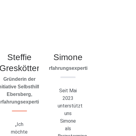
Steffie
Simone
Greskötter
Erfahrungsexpertin
Gründerin der
nitiative Selbsthilfe
Seit Mai
Ebersberg,
2023
rfahrungsexpertin
unterstützt
uns
Simone
„Ich
als
möchte