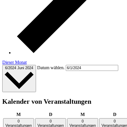
Dieser Monat
Datum wählen.
6/2024
Juni 2024
Kalender von Veranstaltungen
Montag
Dienstag
Mittwoch
Donn
M
D
M
D
0
0
0
0
Veranstaltungen
Veranstaltungen
Veranstaltungen
Veranstaltunge