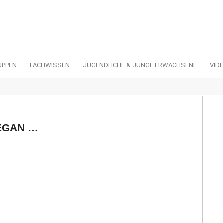
UPPEN
FACHWISSEN
JUGENDLICHE & JUNGE ERWACHSENE
VID
BEGAN …