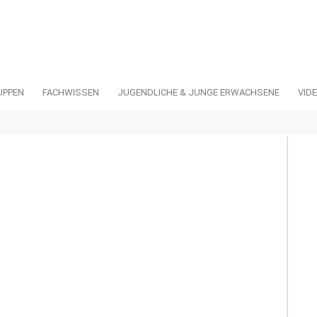
UPPEN
FACHWISSEN
JUGENDLICHE & JUNGE ERWACHSENE
VID