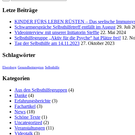
Letze Beiträge
KINDER FÜRS LEBEN RÜSTEN – Das seelische Immunsystem
Schwarmgespräche Selbsthilfetreff entfällt im August
29. Juli 
Videointerview mit unserer Initiatorin Steffie
22. Mai 2024
Selbsthilfegruppe „Aktiv für die Psyche“ hat Plätze frei!
12. N
Tag der Selbsthilfe am 14.11.2023
27. Oktober 2023
Schlagwörter
Ebersberg
Gesundheitsregion
Selbsthilfe
Kategorien
Aus den Selbsthilfegruppen
(4)
Danke
(4)
Erfahrungsberichte
(3)
Fachartikel
(3)
News
(18)
Schöne Texte
(1)
Uncategorized
(2)
Veranstaltungen
(11)
Videotalk
(3)