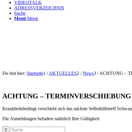
VIDEOTALK
ADRESSVERZEICHNIS
Suche
Menü
Menü
Du bist hier:
Startseite
1
/
AKTUELLES
2
/
News
3
/
ACHTUNG – 
ACHTUNG – TERMINVERSCHIEBUNG
Krankheitsbedingt verschiebt sich das nächste Selbsthilfetreff Schw
Die Anmeldungen behalten natürlich Ihre Gültigkeit.